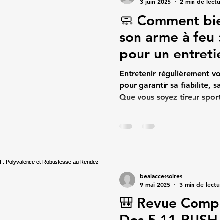
3 juin 2025
2 min de lect
🧼 Comment bie
son arme à feu
pour un entreti
Entretenir régulièrement vo
pour garantir sa fiabilité, s
Que vous soyez tireur sport
passionné, un bon nettoyag
incidents de tir, d'améliore
préserver la mécanique de
Accessoires , nous savons q
aussi bien entretenir. Voici
nettoyer efficacement votr
bealaccessoires
entretenir s
9 mai 2025
3 min de lectu
🎒 Revue Compl
Dos 5.11 RUSH 