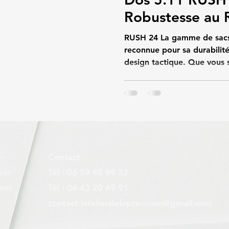
Robustesse au 
RUSH 24 La gamme de sacs à
reconnue pour sa durabilité
design tactique. Que vous 
forces de l'ordre, amateu
du EDC (Every Day Carry), 
adapté à vos besoins. Dans 
en revue les différents mod
caractéristiques, avantages
Communs de la Gamme RUSH
Confectionnés en nyl
r
Contact
sin
Tél : 06 59 88 69 32
ent
Tél : 06 43 20 69 91
contact.latelierdelaprecision@gmail.com