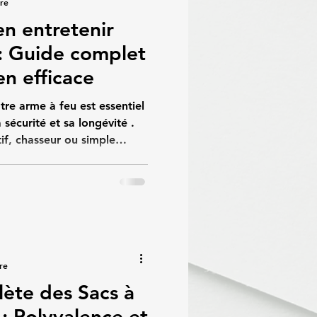
ure
n entretenir
 : Guide complet
en efficace
tre arme à feu est essentiel
a sécurité et sa longévité .
if, chasseur ou simple
e permet d'éviter les
r la précision et de
 votre arme. Chez BS
ue bien s’équiper, c’est
 nos conseils pratiques pour
e arme à feu. 🔍 Pourquoi
re
ète des Sacs à
: Polyvalence et