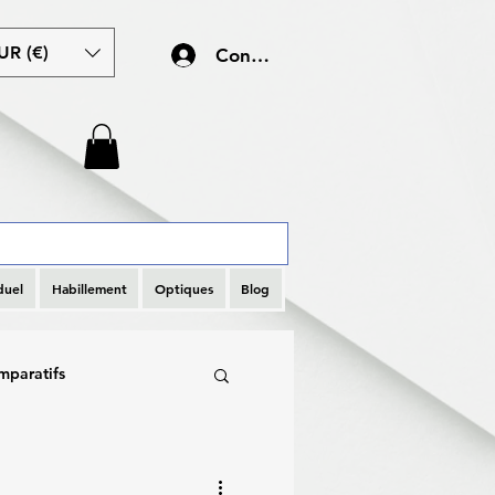
UR (€)
Connexion
duel
Habillement
Optiques
Blog
mparatifs