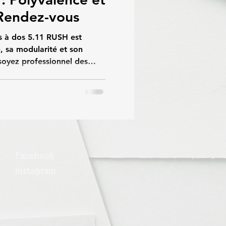
Rendez-vous
 dos 5.11 RUSH est
, sa modularité et son
soyez professionnel des
r de randonnées ou adepte
il existe un modèle RUSH
cet article, nous passons
èles de la série RUSH, leurs
 et inconvénients. 🧵 Points
 Matériaux Durables :
Facebook
Instagram