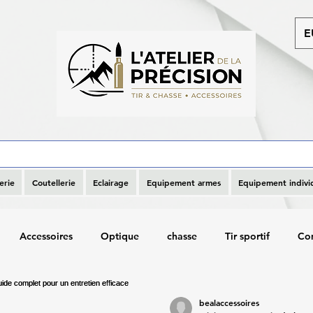
E
erie
Coutellerie
Eclairage
Equipement armes
Equipement indivi
Accessoires
Optique
chasse
Tir sportif
Co
bealaccessoires