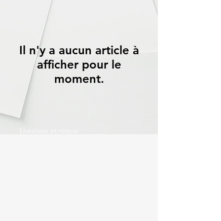
Il n'y a aucun article à
afficher pour le
moment.
Livraison et retour
Politique du magasin
Moyens de paiement
Contact
Tél :
06 59 88 69 32
Tél :
06 43 20 69 91