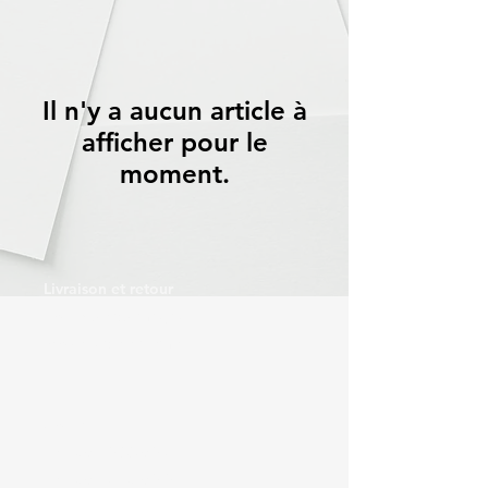
Il n'y a aucun article à
afficher pour le
moment.
Livraison et retour
Politique du magasin
Moyens de paiement
Contact
Tél :
06 59 88 69 32
Tél :
06 43 20 69 91