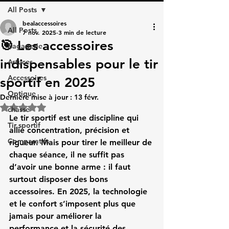
All Posts
bealaccessoires
All Posts
7 nov. 2025
3 min de lecture
🎯 Les accessoires
Bagagerie
indispensables pour le tir
Astuces
Accessoires
sportif en 2025
Optique
Dernière mise à jour :
13 févr.
Noté NaN étoiles sur 5.
chasse
Le tir sportif est une discipline qui 
Tir sportif
allie concentration, précision et 
Comparatifs
rigueur. Mais pour tirer le meilleur de 
chaque séance, il ne suffit pas 
d’avoir une bonne arme : il faut 
surtout disposer des 
bons 
accessoires
. En 2025, la technologie 
et le confort s’imposent plus que 
jamais pour améliorer la 
performance et la sécurité des 