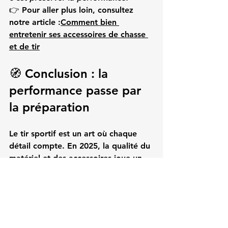
👉 Pour aller plus loin, consultez 
notre article :
Comment bien 
entretenir ses accessoires de chasse 
et de tir
🧭 Conclusion : la 
performance passe par 
la préparation
Le tir sportif est un art où chaque 
détail compte. En 2025, la qualité du 
matériel et des accessoires joue un 
rôle clé dans la progression et la 
sécurité des tireurs.
Chez 
BS Accessoires
, nous mettons à 
votre disposition une sélection 
d’
équipements fiables et 