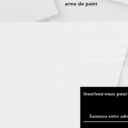
arme de point
Livraison et retou
Politique du maga
Moyens de paiem
​Inscrivez-vous pou