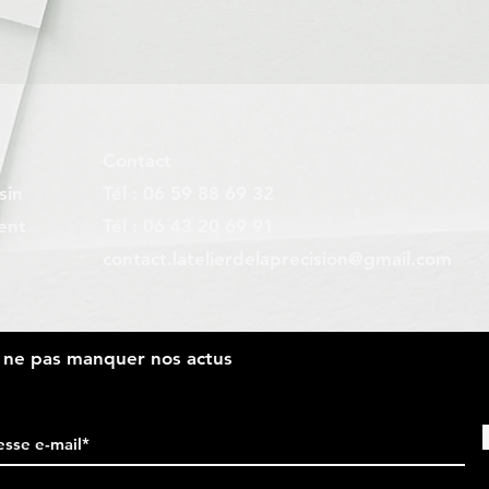
r
Contact
sin
Tél : 06 59 88 69 32
ent
Tél : 06 43 20 69 91
contact.latelierdelaprecision@gmail.com
r ne pas manquer nos actus