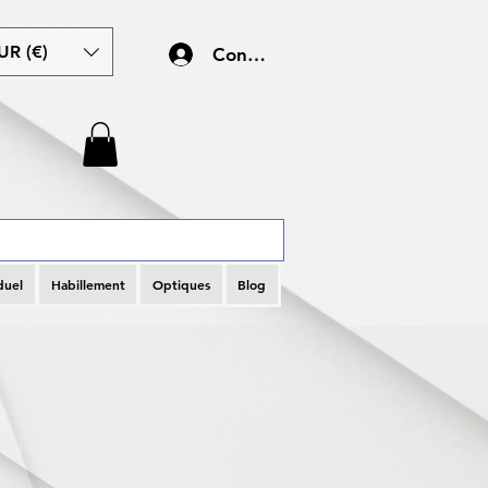
UR (€)
Connexion
duel
Habillement
Optiques
Blog