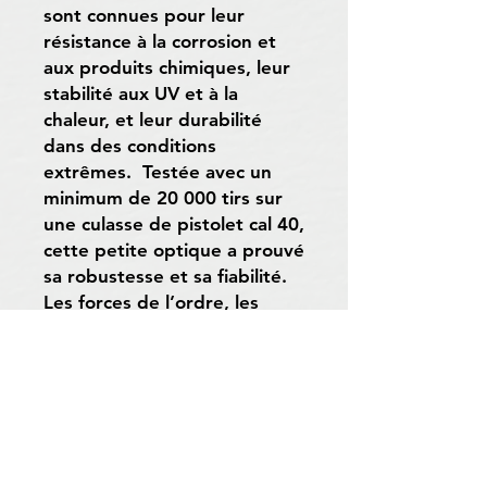
sont connues pour leur
résistance à la corrosion et
aux produits chimiques, leur
stabilité aux UV et à la
chaleur, et leur durabilité
dans des conditions
extrêmes. Testée avec un
minimum de 20 000 tirs sur
une culasse de pistolet cal 40,
cette petite optique a prouvé
sa robustesse et sa fiabilité.
Les forces de l’ordre, les
militaires, les chasseurs et les
tireurs sportifs lui font
confiance. Ils comptent tous
sur les avantages de l’Acro.
Grâce à son système fermé,
elle reste fiable et
opérationnelle dans toutes