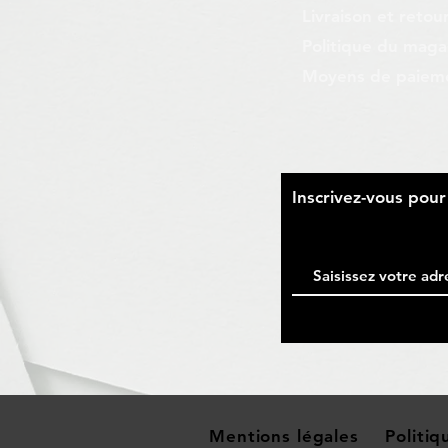
Livraison et retou
Politique du maga
Moyens de paiem
​Inscrivez-vous pou
Mentions légales
Politi