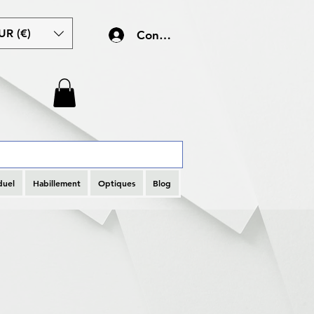
UR (€)
Connexion
duel
Habillement
Optiques
Blog