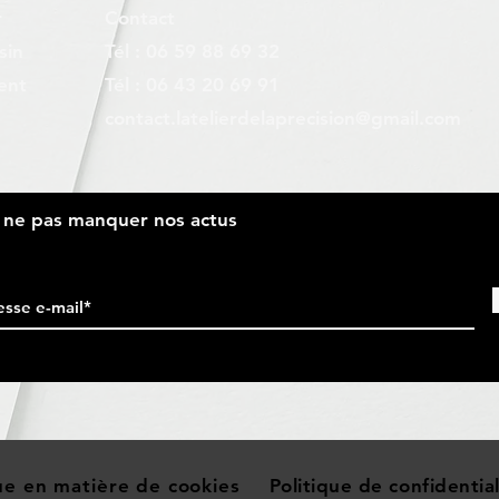
r
Contact
sin
Tél : 06 59 88 69 32
ent
Tél : 06 43 20 69 91
contact.latelierdelaprecision@gmail.com
r ne pas manquer nos actus
que en matière de cookies
Politique de confidential