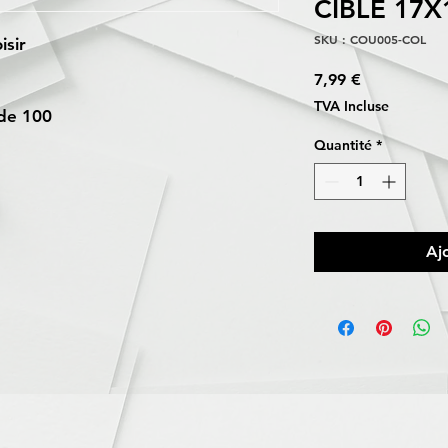
CIBLE 17X1
SKU : COU005-COL
isir
Prix
7,99 €
TVA Incluse
de 100
Quantité
*
Aj