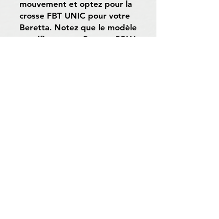
mouvement et optez pour la
crosse FBT UNIC pour votre
Beretta. Notez que le modèle
spécifique pour Beretta BRX1
est disponible en 1 partie,
avec des inserts pour bipied
Spartan et un busc droitier
pour une expérience de tir
adaptée à vos besoins.
Livraison et retour
Politique du magasin
Moyens de paiement