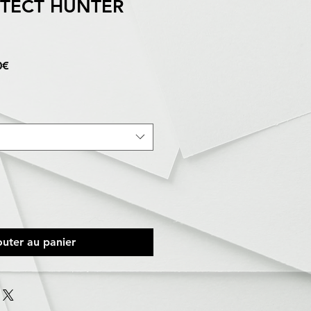
OTECT HUNTER
Prix
0€
promotionnel
outer au panier