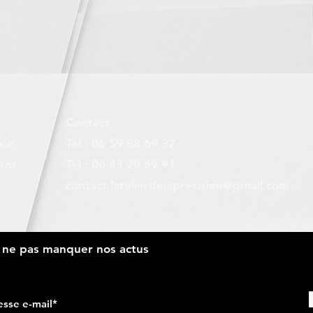
r
Contact
sin
Tél : 06 59 88 69 32
ent
Tél : 06 43 20 69 91
contact.latelierdelaprecision@gmail.com
r ne pas manquer nos actus