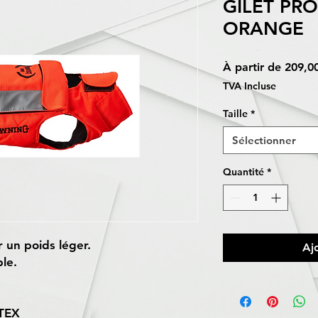
GILET PR
ORANGE
À partir de
209,0
TVA Incluse
Taille
*
Sélectionner
Quantité
*
 un poids léger.
Aj
le.
DTEX