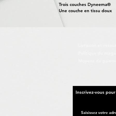
Trois couches Dyneema®
Une couche en tissu doux
Livraison et retou
Politique du maga
Moyens de paiem
​Inscrivez-vous pou