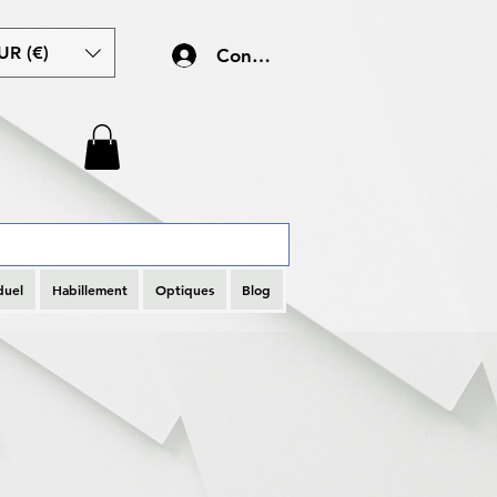
UR (€)
Connexion
duel
Habillement
Optiques
Blog