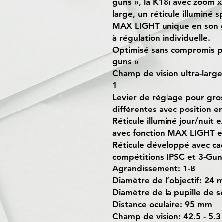
guns », la K18i avec zoom x
large, un réticule illuminé 
MAX LIGHT unique en son ge
à régulation individuelle.
Optimisé sans compromis po
guns »
Champ de vision ultra-large
1
Levier de réglage pour gros
différentes avec position en
Réticule illuminé jour/nuit 
avec fonction MAX LIGHT e
Réticule développé avec ca
compétitions IPSC et 3-Gun
Agrandissement: 1-8
Diamètre de l’objectif: 24
Diamètre de la pupille de s
Distance oculaire: 95 mm
Champ de vision: 42.5 - 5.