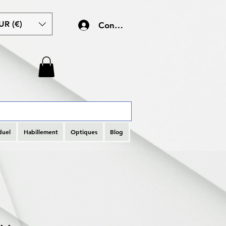
UR (€)
Connexion
duel
Habillement
Optiques
Blog