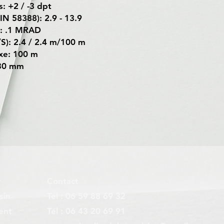
: +2 / -3 dpt
IN 58388): 2.9 - 13.9
ic: .1 MRAD
S): 2.4 / 2.4 m/100 m
xe: 100 m
 30 mm
r
Contact
sin
Tél : 06 59 88 69 32
ent
Tél : 06 43 20 69 91