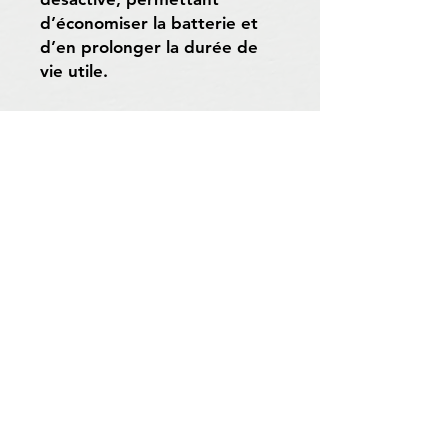
d’économiser la batterie et
d’en prolonger la durée de
vie utile.
Livraison et retour
Politique du magasin
Moyens de paiement
Contact
Tél :
06 59 88 69 32
Tél :
06 43 20 69 91
contact.latelierdelaprecision@gmail.c
om