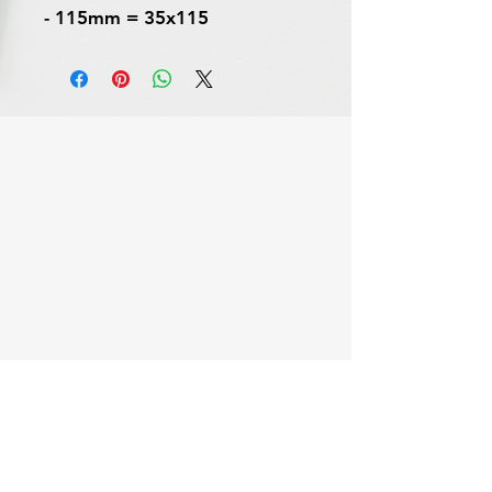
- 115mm = 35x115
Livraison et retour
Politique du magasin
Moyens de paiement
Contact
Tél :
06 59 88 69 32
Tél :
06 43 20 69 91
contact.latelierdelaprecision@gmail.c
om
Facebook